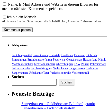
Name, E-Mail-Adresse und Website in diesem Browser für
meinen nächsten Kommentar speichern.
Ich bin ein Mensch
Aktivieren Sie den Schalter, um die Schaltfläche „Absenden“ einzuschalten.
Schlagwörter
Betäubungsmittel
Blutentnahme
Diebstahl
Dorfleben
E-Scooter
Einbruch
Ermittlungen
Ermittlungsverfahren
Feuerwehr
Gemeinschaft
Harzvorland
Klinik
Mansfeld-Südharz
Mehrfamilienhaus
Oberröblingen
PKW
Polizei
Polizeieinsatz
Polizeikontrolle
Sachbeschädigung
Sachschaden
Sangerhausen
Stadtradio
Sangerhausen
Unbekannte Täter
Verkehrskontrolle
Verkehrsunfall
Suchen
Suchen
Neueste Beiträge
Sangerhausen – Geldbörse am Bahnhof geraubt
Sangerhausen – Ladendieb gestellt