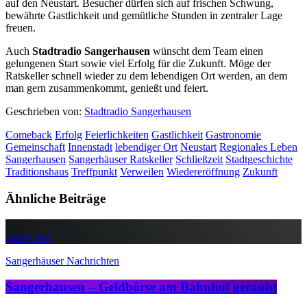
auf den Neustart. Besucher dürfen sich auf frischen Schwung,
bewährte Gastlichkeit und gemütliche Stunden in zentraler Lage
freuen.
Auch
Stadtradio Sangerhausen
wünscht dem Team einen
gelungenen Start sowie viel Erfolg für die Zukunft. Möge der
Ratskeller schnell wieder zu dem lebendigen Ort werden, an dem
man gern zusammenkommt, genießt und feiert.
Geschrieben von:
Stadtradio Sangerhausen
Comeback
Erfolg
Feierlichkeiten
Gastlichkeit
Gastronomie
Gemeinschaft
Innenstadt
lebendiger Ort
Neustart
Regionales Leben
Sangerhausen
Sangerhäuser Ratskeller
Schließzeit
Stadtgeschichte
Traditionshaus
Treffpunkt
Verweilen
Wiedereröffnung
Zukunft
Ähnliche Beiträge
insert_link
Sangerhäuser Nachrichten
Sangerhausen – Geldbörse am Bahnhof geraubt