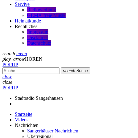
Servive
Radiowerbung
GEMA-freie Musik
Heimatkunde
Rechtliches
Impressum
Disclaimer
Datenschutz
search
menu
play_arrow
HÖREN
POPUP
search
Suche
close
close
POPUP
Stadtradio Sangerhausen
Startseite
Videos
Nachrichten
Sangerhäuser Nachrichten
Überregional