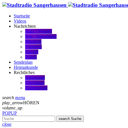
Startseite
Videos
Nachrichten
Auto / Verkehr
Bau / Immobilien
Blaulicht
Finanzen
Handel
Politik
Sendeplan
Heimatkunde
Rechtliches
Impressum
Disclaimer
Datenschutz
search
menu
play_arrow
HÖREN
volume_up
POPUP
search
Suche
close