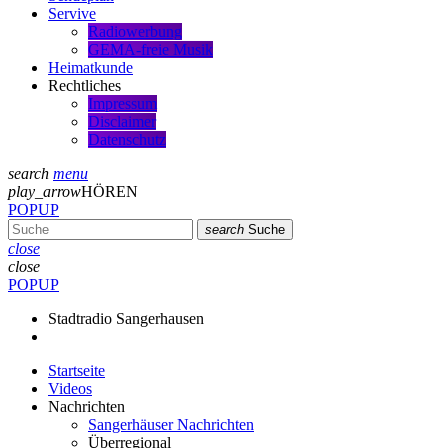
Servive
Radiowerbung
GEMA-freie Musik
Heimatkunde
Rechtliches
Impressum
Disclaimer
Datenschutz
search
menu
play_arrow
HÖREN
POPUP
search
Suche
close
close
POPUP
Stadtradio Sangerhausen
Startseite
Videos
Nachrichten
Sangerhäuser Nachrichten
Überregional