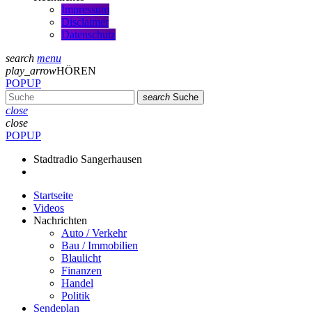
Impressum
Disclaimer
Datenschutz
search
menu
play_arrow
HÖREN
POPUP
search
Suche
close
close
POPUP
Stadtradio Sangerhausen
Startseite
Videos
Nachrichten
Auto / Verkehr
Bau / Immobilien
Blaulicht
Finanzen
Handel
Politik
Sendeplan