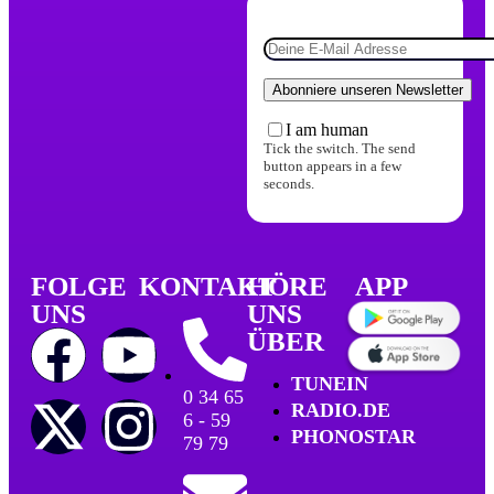
I am human
Tick the switch. The send
button appears in a few
seconds.
FOLGE
KONTAKT
HÖRE
APP
UNS
UNS
ÜBER
TUNEIN
0 34 65
RADIO.DE
6 - 59
PHONOSTAR
79 79