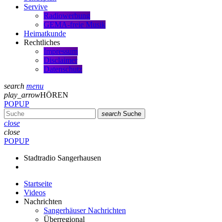
Servive
Radiowerbung
GEMA-freie Musik
Heimatkunde
Rechtliches
Impressum
Disclaimer
Datenschutz
search
menu
play_arrow
HÖREN
POPUP
search
Suche
close
close
POPUP
Stadtradio Sangerhausen
Startseite
Videos
Nachrichten
Sangerhäuser Nachrichten
Überregional