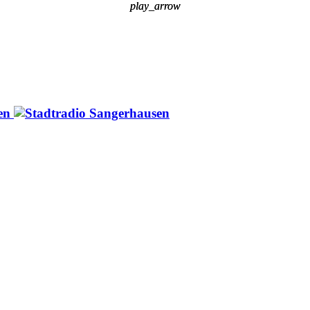
play_arrow
play_arrow