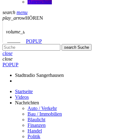
Datenschutz
search
menu
play_arrow
HÖREN
volume_up
POPUP
search
Suche
close
close
POPUP
Stadtradio Sangerhausen
Startseite
Videos
Nachrichten
Auto / Verkehr
Bau / Immobilien
Blaulicht
Finanzen
Handel
Politik