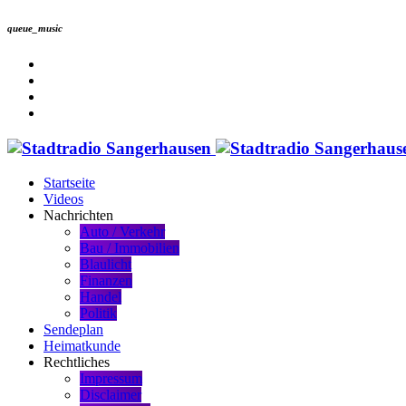
queue_music
Startseite
Videos
Nachrichten
Auto / Verkehr
Bau / Immobilien
Blaulicht
Finanzen
Handel
Politik
Sendeplan
Heimatkunde
Rechtliches
Impressum
Disclaimer