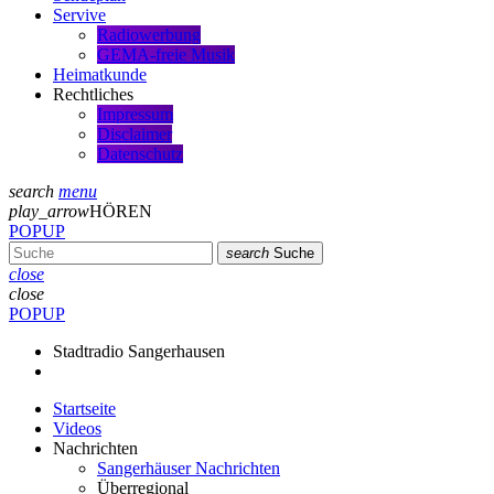
Servive
Radiowerbung
GEMA-freie Musik
Heimatkunde
Rechtliches
Impressum
Disclaimer
Datenschutz
search
menu
play_arrow
HÖREN
POPUP
search
Suche
close
close
POPUP
Stadtradio Sangerhausen
Startseite
Videos
Nachrichten
Sangerhäuser Nachrichten
Überregional