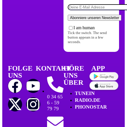
I am human
Tick the switch. The send
button appears in a few
seconds.
FOLGE
KONTAKT
HÖRE
APP
UNS
UNS
ÜBER
TUNEIN
0 34 65
RADIO.DE
6 - 59
PHONOSTAR
79 79