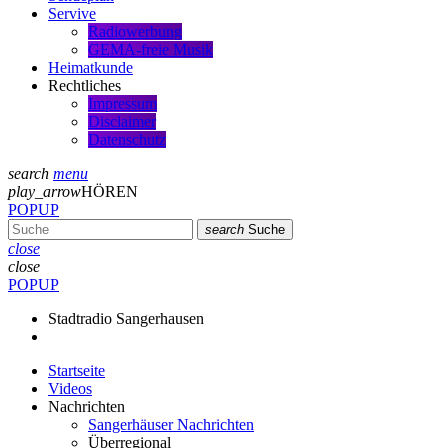
Servive
Radiowerbung
GEMA-freie Musik
Heimatkunde
Rechtliches
Impressum
Disclaimer
Datenschutz
search
menu
play_arrow
HÖREN
POPUP
search
Suche
close
close
POPUP
Stadtradio Sangerhausen
Startseite
Videos
Nachrichten
Sangerhäuser Nachrichten
Überregional