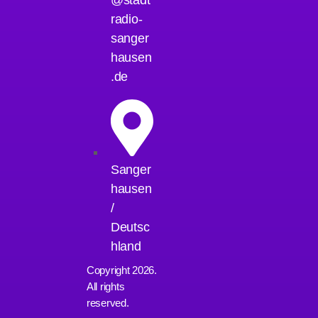
@stadt
radio-
Sangerhausen am Morgen
sanger
05:00 - 10:00
hausen
.de
Nächste Sendungen
Sanger
hausen
/
Deutsc
hland
Copyright 2026.
All rights
reserved.