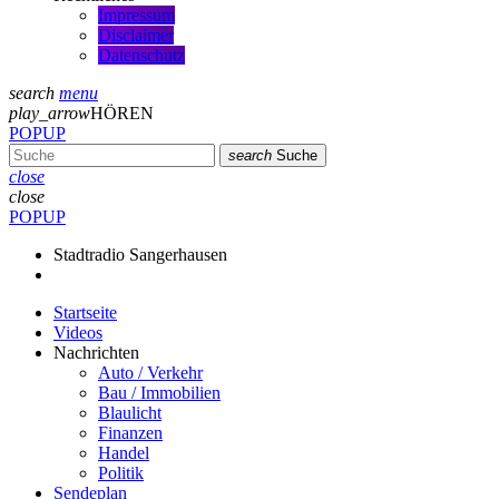
Impressum
Disclaimer
Datenschutz
search
menu
play_arrow
HÖREN
POPUP
search
Suche
close
close
POPUP
Stadtradio Sangerhausen
Startseite
Videos
Nachrichten
Auto / Verkehr
Bau / Immobilien
Blaulicht
Finanzen
Handel
Politik
Sendeplan