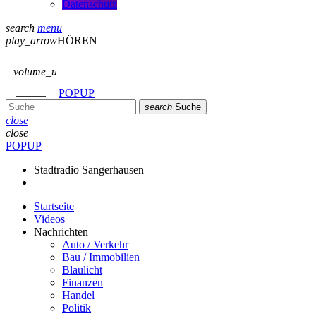
Datenschutz
search
menu
play_arrow
HÖREN
volume_up
POPUP
search
Suche
close
close
POPUP
Stadtradio Sangerhausen
Startseite
Videos
Nachrichten
Auto / Verkehr
Bau / Immobilien
Blaulicht
Finanzen
Handel
Politik