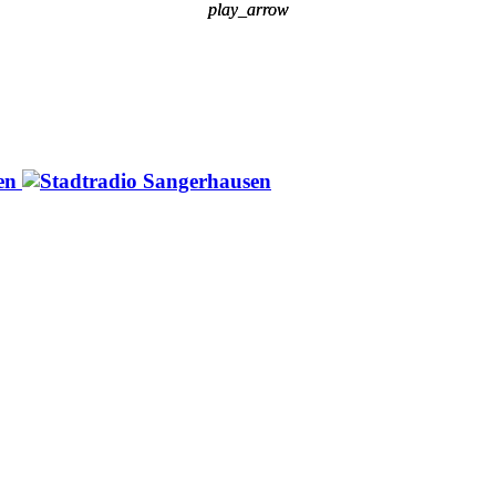
play_arrow
play_arrow