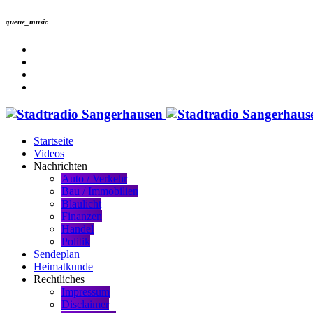
queue_music
Startseite
Videos
Nachrichten
Auto / Verkehr
Bau / Immobilien
Blaulicht
Finanzen
Handel
Politik
Sendeplan
Heimatkunde
Rechtliches
Impressum
Disclaimer