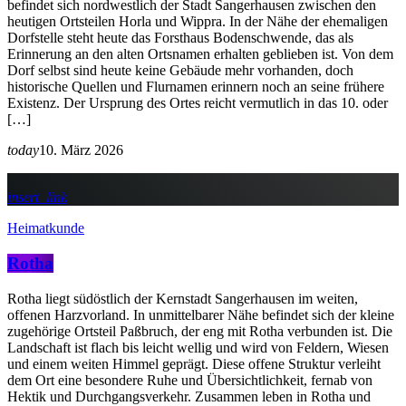
befindet sich nordwestlich der Stadt Sangerhausen zwischen den
heutigen Ortsteilen Horla und Wippra. In der Nähe der ehemaligen
Dorfstelle steht heute das Forsthaus Bodenschwende, das als
Erinnerung an den alten Ortsnamen erhalten geblieben ist. Von dem
Dorf selbst sind heute keine Gebäude mehr vorhanden, doch
historische Quellen und Flurnamen erinnern noch an seine frühere
Existenz. Der Ursprung des Ortes reicht vermutlich in das 10. oder
[…]
today
10. März 2026
insert_link
Heimatkunde
Rotha
Rotha liegt südöstlich der Kernstadt Sangerhausen im weiten,
offenen Harzvorland. In unmittelbarer Nähe befindet sich der kleine
zugehörige Ortsteil Paßbruch, der eng mit Rotha verbunden ist. Die
Landschaft ist flach bis leicht wellig und wird von Feldern, Wiesen
und einem weiten Himmel geprägt. Diese offene Struktur verleiht
dem Ort eine besondere Ruhe und Übersichtlichkeit, fernab von
Hektik und Durchgangsverkehr. Zusammen leben in Rotha und