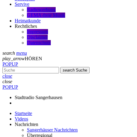
Servive
Radiowerbung
GEMA-freie Musik
Heimatkunde
Rechtliches
Impressum
Disclaimer
Datenschutz
search
menu
play_arrow
HÖREN
POPUP
search
Suche
close
close
POPUP
Stadtradio Sangerhausen
Startseite
Videos
Nachrichten
Sangerhäuser Nachrichten
Überregional