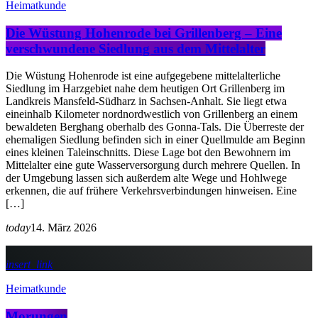
Heimatkunde
Die Wüstung Hohenrode bei Grillenberg – Eine
verschwundene Siedlung aus dem Mittelalter
Die Wüstung Hohenrode ist eine aufgegebene mittelalterliche
Siedlung im Harzgebiet nahe dem heutigen Ort Grillenberg im
Landkreis Mansfeld-Südharz in Sachsen-Anhalt. Sie liegt etwa
eineinhalb Kilometer nordnordwestlich von Grillenberg an einem
bewaldeten Berghang oberhalb des Gonna-Tals. Die Überreste der
ehemaligen Siedlung befinden sich in einer Quellmulde am Beginn
eines kleinen Taleinschnitts. Diese Lage bot den Bewohnern im
Mittelalter eine gute Wasserversorgung durch mehrere Quellen. In
der Umgebung lassen sich außerdem alte Wege und Hohlwege
erkennen, die auf frühere Verkehrsverbindungen hinweisen. Eine
[…]
today
14. März 2026
insert_link
Heimatkunde
Morungen