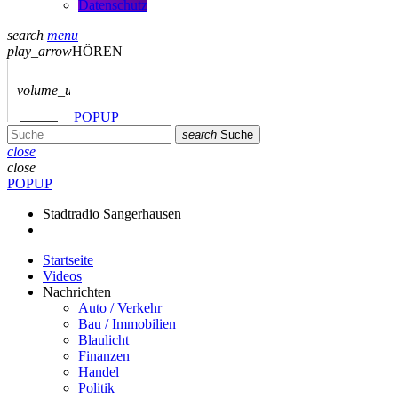
Datenschutz
search
menu
play_arrow
HÖREN
volume_up
POPUP
search
Suche
close
close
POPUP
Stadtradio Sangerhausen
Startseite
Videos
Nachrichten
Auto / Verkehr
Bau / Immobilien
Blaulicht
Finanzen
Handel
Politik