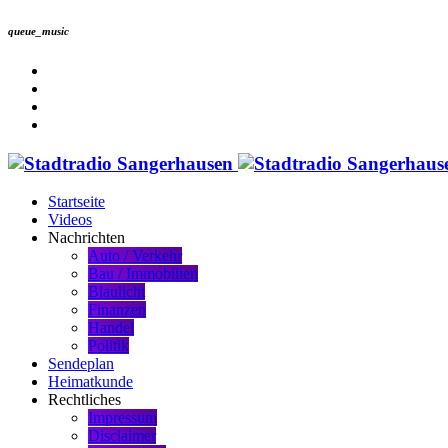
queue_music
Startseite
Videos
Nachrichten
Auto / Verkehr
Bau / Immobilien
Blaulicht
Finanzen
Handel
Politik
Sendeplan
Heimatkunde
Rechtliches
Impressum
Disclaimer