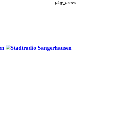
play_arrow
play_arrow