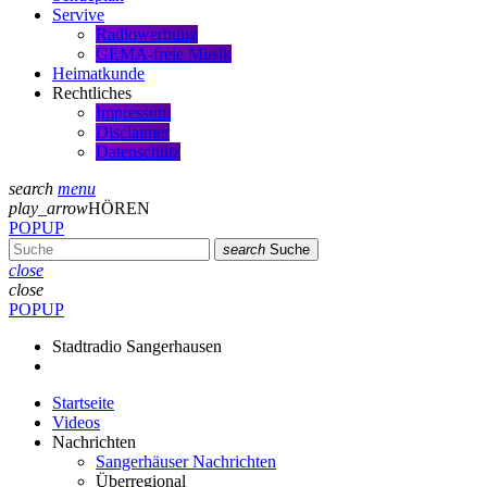
Servive
Radiowerbung
GEMA-freie Musik
Heimatkunde
Rechtliches
Impressum
Disclaimer
Datenschutz
search
menu
play_arrow
HÖREN
POPUP
search
Suche
close
close
POPUP
Stadtradio Sangerhausen
Startseite
Videos
Nachrichten
Sangerhäuser Nachrichten
Überregional