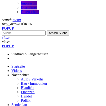
Impressum
Disclaimer
Datenschutz
search
menu
play_arrow
HÖREN
POPUP
search
Suche
close
close
POPUP
Stadtradio Sangerhausen
Startseite
Videos
Nachrichten
Auto / Verkehr
Bau / Immobilien
Blaulicht
Finanzen
Handel
Politik
Sendeplan