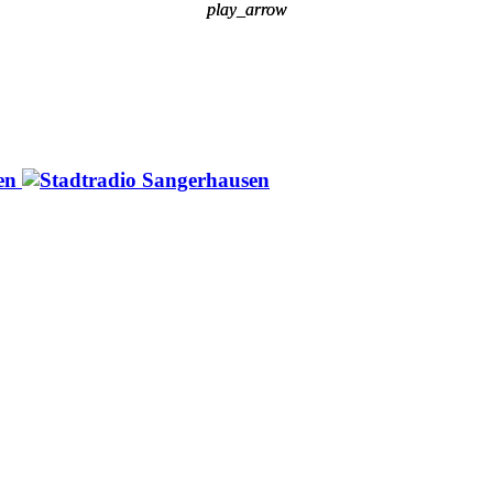
play_arrow
play_arrow