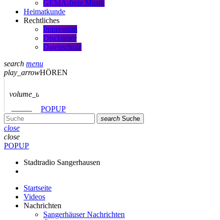
GEMA-freie Musik
Heimatkunde
Rechtliches
Impressum
Disclaimer
Datenschutz
search
menu
play_arrow
HÖREN
volume_up
POPUP
search
Suche
close
close
POPUP
Stadtradio Sangerhausen
Startseite
Videos
Nachrichten
Sangerhäuser Nachrichten