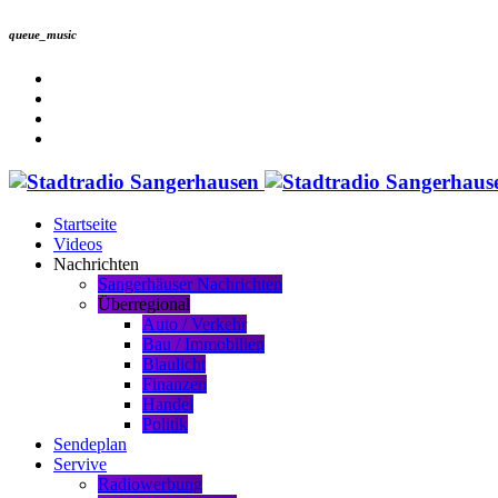
queue_music
Startseite
Videos
Nachrichten
Sangerhäuser Nachrichten
Überregional
Auto / Verkehr
Bau / Immobilien
Blaulicht
Finanzen
Handel
Politik
Sendeplan
Servive
Radiowerbung