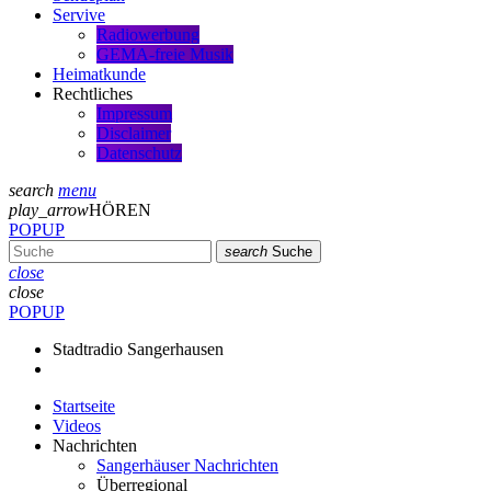
Servive
Radiowerbung
GEMA-freie Musik
Heimatkunde
Rechtliches
Impressum
Disclaimer
Datenschutz
search
menu
play_arrow
HÖREN
POPUP
search
Suche
close
close
POPUP
Stadtradio Sangerhausen
Startseite
Videos
Nachrichten
Sangerhäuser Nachrichten
Überregional