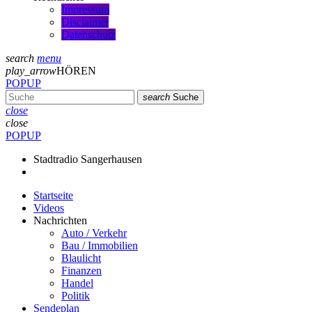
Impressum
Disclaimer
Datenschutz
search
menu
play_arrow
HÖREN
POPUP
search
Suche
close
close
POPUP
Stadtradio Sangerhausen
Startseite
Videos
Nachrichten
Auto / Verkehr
Bau / Immobilien
Blaulicht
Finanzen
Handel
Politik
Sendeplan