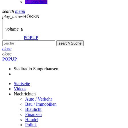
Datenschutz
search
menu
play_arrow
HÖREN
volume_up
POPUP
search
Suche
close
close
POPUP
Stadtradio Sangerhausen
Startseite
Videos
Nachrichten
Auto / Verkehr
Bau / Immobilien
Blaulicht
Finanzen
Handel
Politik