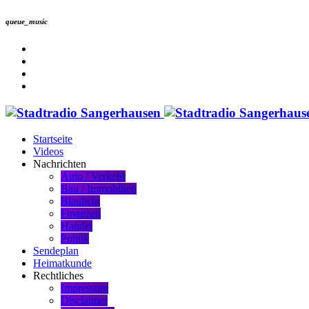
queue_music
Startseite
Videos
Nachrichten
Auto / Verkehr
Bau / Immobilien
Blaulicht
Finanzen
Handel
Politik
Sendeplan
Heimatkunde
Rechtliches
Impressum
Disclaimer