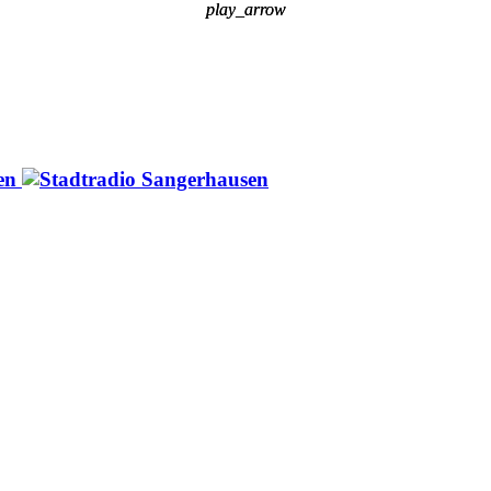
play_arrow
play_arrow