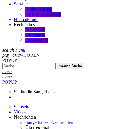
Servive
Radiowerbung
GEMA-freie Musik
Heimatkunde
Rechtliches
Impressum
Disclaimer
Datenschutz
search
menu
play_arrow
HÖREN
POPUP
search
Suche
close
close
POPUP
Stadtradio Sangerhausen
Startseite
Videos
Nachrichten
Sangerhäuser Nachrichten
Überregional