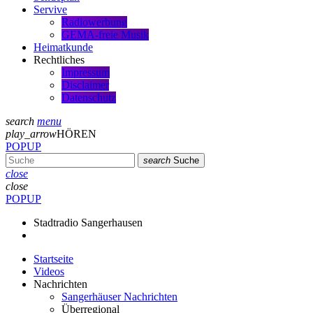
Servive
Radiowerbung
GEMA-freie Musik
Heimatkunde
Rechtliches
Impressum
Disclaimer
Datenschutz
search
menu
play_arrow
HÖREN
POPUP
search
Suche
close
close
POPUP
Stadtradio Sangerhausen
Startseite
Videos
Nachrichten
Sangerhäuser Nachrichten
Überregional