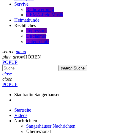
Servive
Radiowerbung
GEMA-freie Musik
Heimatkunde
Rechtliches
Impressum
Disclaimer
Datenschutz
search
menu
play_arrow
HÖREN
POPUP
search
Suche
close
close
POPUP
Stadtradio Sangerhausen
Startseite
Videos
Nachrichten
Sangerhäuser Nachrichten
Überregional