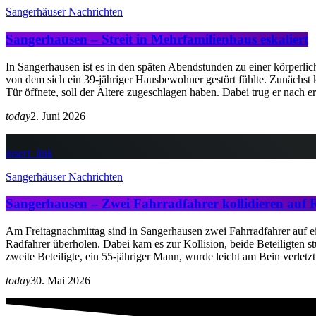
Sangerhäuser Nachrichten
Sangerhausen – Streit in Mehrfamilienhaus eskaliert
In Sangerhausen ist es in den späten Abendstunden zu einer körperl
von dem sich ein 39-jähriger Hausbewohner gestört fühlte. Zunächst 
Tür öffnete, soll der Ältere zugeschlagen haben. Dabei trug er nach
today
2. Juni 2026
insert_link
Sangerhäuser Nachrichten
Sangerhausen – Zwei Fahrradfahrer kollidieren auf
Am Freitagnachmittag sind in Sangerhausen zwei Fahrradfahrer auf e
Radfahrer überholen. Dabei kam es zur Kollision, beide Beteiligten 
zweite Beteiligte, ein 55-jähriger Mann, wurde leicht am Bein verlet
today
30. Mai 2026