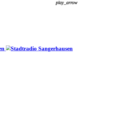
play_arrow
play_arrow