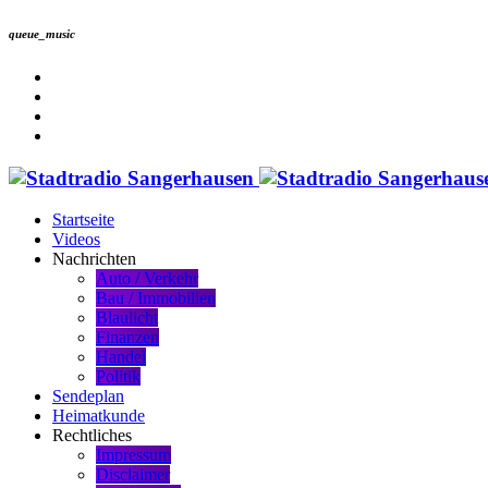
queue_music
Startseite
Videos
Nachrichten
Auto / Verkehr
Bau / Immobilien
Blaulicht
Finanzen
Handel
Politik
Sendeplan
Heimatkunde
Rechtliches
Impressum
Disclaimer