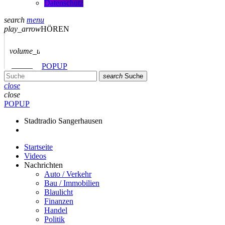
Datenschutz
search
menu
play_arrow
HÖREN
volume_up
POPUP
search
Suche
close
close
POPUP
Stadtradio Sangerhausen
Startseite
Videos
Nachrichten
Auto / Verkehr
Bau / Immobilien
Blaulicht
Finanzen
Handel
Politik