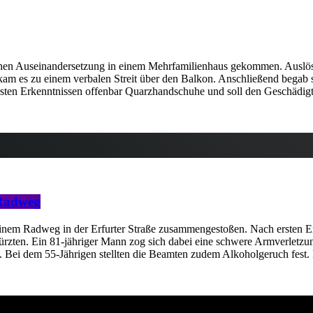
ichen Auseinandersetzung in einem Mehrfamilienhaus gekommen. Auslöse
kam es zu einem verbalen Streit über den Balkon. Anschließend begab s
 ersten Erkenntnissen offenbar Quarzhandschuhe und soll den Geschädi
 Radweg
inem Radweg in der Erfurter Straße zusammengestoßen. Nach ersten Er
stürzten. Ein 81-jähriger Mann zog sich dabei eine schwere Armverlet
zt. Bei dem 55-Jährigen stellten die Beamten zudem Alkoholgeruch fest