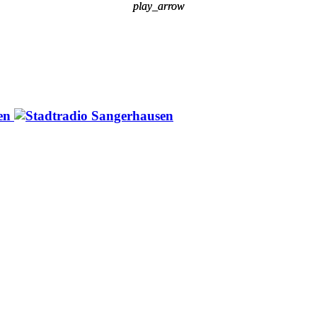
play_arrow
play_arrow