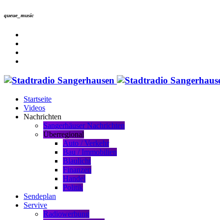
queue_music
Startseite
Videos
Nachrichten
Sangerhäuser Nachrichten
Überregional
Auto / Verkehr
Bau / Immobilien
Blaulicht
Finanzen
Handel
Politik
Sendeplan
Servive
Radiowerbung