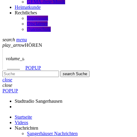
GEMA-freie Musik
Heimatkunde
Rechtliches
Impressum
Disclaimer
Datenschutz
search
menu
play_arrow
HÖREN
volume_up
POPUP
search
Suche
close
close
POPUP
Stadtradio Sangerhausen
Startseite
Videos
Nachrichten
Sangerhäuser Nachrichten