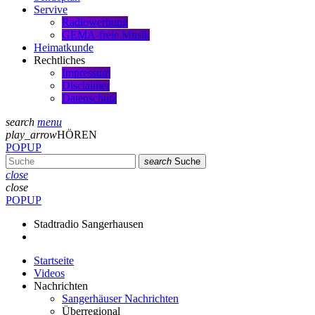
Servive
Radiowerbung
GEMA-freie Musik
Heimatkunde
Rechtliches
Impressum
Disclaimer
Datenschutz
search
menu
play_arrow
HÖREN
POPUP
search
Suche
close
close
POPUP
Stadtradio Sangerhausen
Startseite
Videos
Nachrichten
Sangerhäuser Nachrichten
Überregional