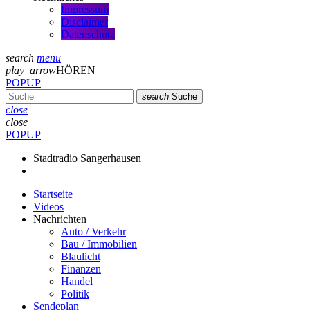
Impressum
Disclaimer
Datenschutz
search
menu
play_arrow
HÖREN
POPUP
search
Suche
close
close
POPUP
Stadtradio Sangerhausen
Startseite
Videos
Nachrichten
Auto / Verkehr
Bau / Immobilien
Blaulicht
Finanzen
Handel
Politik
Sendeplan