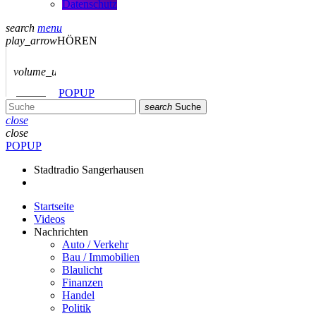
Datenschutz
search
menu
play_arrow
HÖREN
volume_up
POPUP
search
Suche
close
close
POPUP
Stadtradio Sangerhausen
Startseite
Videos
Nachrichten
Auto / Verkehr
Bau / Immobilien
Blaulicht
Finanzen
Handel
Politik