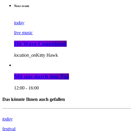
Next event
today
live music
Hit Wave Countdown
location_on
Kitty Hawk
Mit uns durch den Tag
12:00 - 16:00
Das könnte Ihnen auch gefallen
today
festival