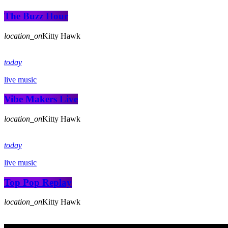
The Buzz Hour
location_on
Kitty Hawk
today
live music
Vibe Makers Live
location_on
Kitty Hawk
today
live music
Top Pop Replay
location_on
Kitty Hawk