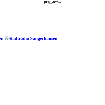
play_arrow
play_arrow