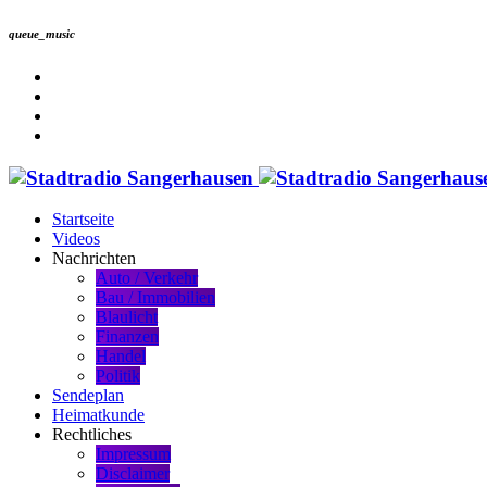
queue_music
Startseite
Videos
Nachrichten
Auto / Verkehr
Bau / Immobilien
Blaulicht
Finanzen
Handel
Politik
Sendeplan
Heimatkunde
Rechtliches
Impressum
Disclaimer