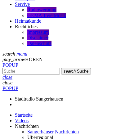
Servive
Radiowerbung
GEMA-freie Musik
Heimatkunde
Rechtliches
Impressum
Disclaimer
Datenschutz
search
menu
play_arrow
HÖREN
POPUP
search
Suche
close
close
POPUP
Stadtradio Sangerhausen
Startseite
Videos
Nachrichten
Sangerhäuser Nachrichten
Überregional