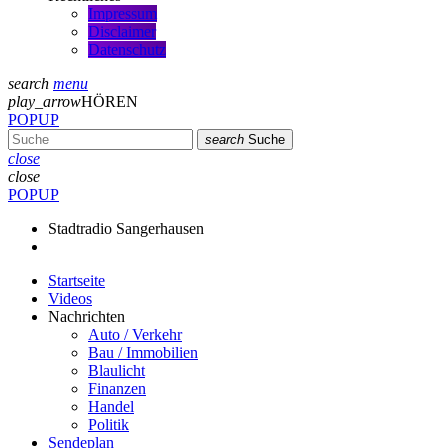
Impressum
Disclaimer
Datenschutz
search
menu
play_arrow
HÖREN
POPUP
search
Suche
close
close
POPUP
Stadtradio Sangerhausen
Startseite
Videos
Nachrichten
Auto / Verkehr
Bau / Immobilien
Blaulicht
Finanzen
Handel
Politik
Sendeplan