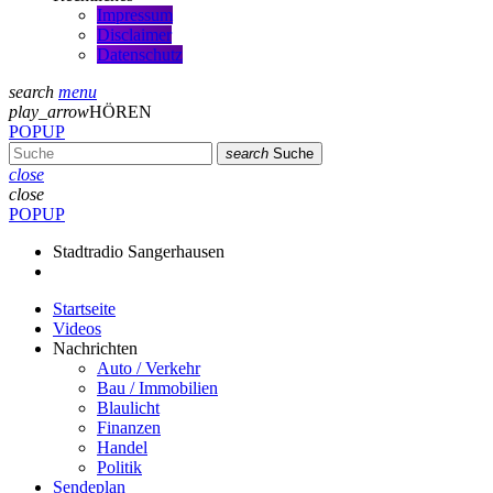
Impressum
Disclaimer
Datenschutz
search
menu
play_arrow
HÖREN
POPUP
search
Suche
close
close
POPUP
Stadtradio Sangerhausen
Startseite
Videos
Nachrichten
Auto / Verkehr
Bau / Immobilien
Blaulicht
Finanzen
Handel
Politik
Sendeplan