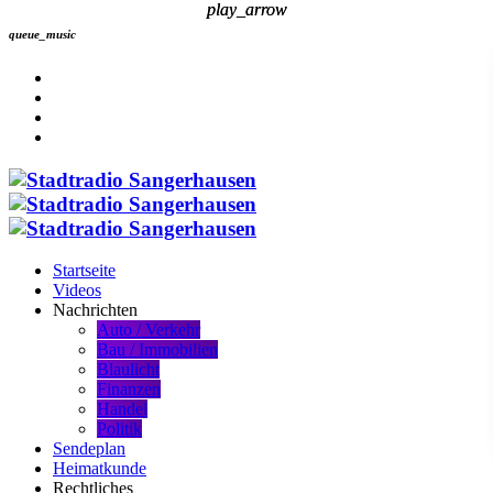
play_arrow
play_arrow
queue_music
Startseite
Videos
Nachrichten
Auto / Verkehr
Bau / Immobilien
Blaulicht
Finanzen
Handel
Politik
Sendeplan
Heimatkunde
Rechtliches