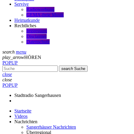
Servive
Radiowerbung
GEMA-freie Musik
Heimatkunde
Rechtliches
Impressum
Disclaimer
Datenschutz
search
menu
play_arrow
HÖREN
POPUP
search
Suche
close
close
POPUP
Stadtradio Sangerhausen
Startseite
Videos
Nachrichten
Sangerhäuser Nachrichten
Überregional