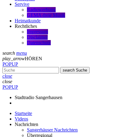
Servive
Radiowerbung
GEMA-freie Musik
Heimatkunde
Rechtliches
Impressum
Disclaimer
Datenschutz
search
menu
play_arrow
HÖREN
POPUP
search
Suche
close
close
POPUP
Stadtradio Sangerhausen
Startseite
Videos
Nachrichten
Sangerhäuser Nachrichten
Überregional