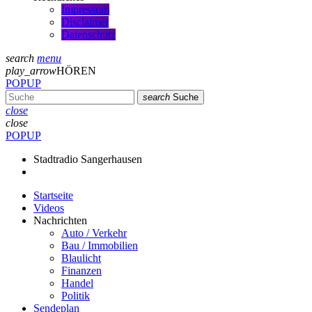
Impressum
Disclaimer
Datenschutz
search
menu
play_arrow
HÖREN
POPUP
search
Suche
close
close
POPUP
Stadtradio Sangerhausen
Startseite
Videos
Nachrichten
Auto / Verkehr
Bau / Immobilien
Blaulicht
Finanzen
Handel
Politik
Sendeplan