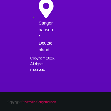
Sanger
hausen
/
Deutsc
hland
Copyright 2026.
All rights
reserved.
Copyright
Stadtradio Sangerhausen