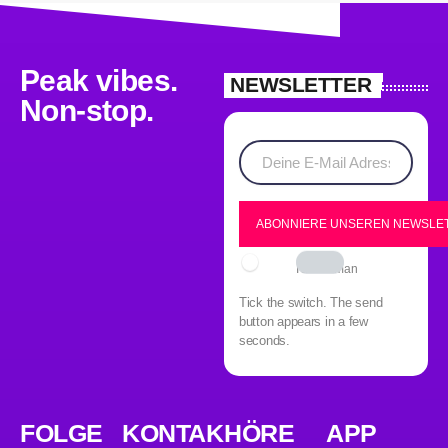
Peak vibes.
NEWSLETTER
Non-stop.
I am human
Tick the switch. The send
button appears in a few
seconds.
FOLGE
KONTAK
HÖRE
APP