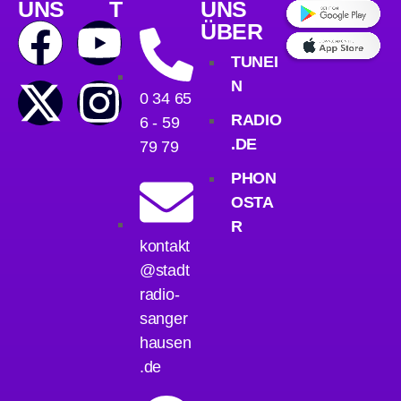
UNS
T
UNS
ÜBER
TUNEI
N
0 34 65
RADIO
6 - 59
.DE
79 79
PHON
OSTA
R
kontakt
@stadt
radio-
sanger
hausen
.de