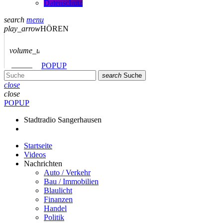
Datenschutz
search
menu
play_arrow
HÖREN
volume_up
POPUP
search
Suche
close
close
POPUP
Stadtradio Sangerhausen
Startseite
Videos
Nachrichten
Auto / Verkehr
Bau / Immobilien
Blaulicht
Finanzen
Handel
Politik