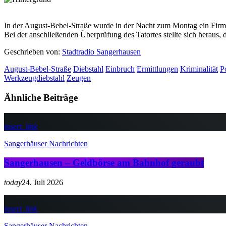
In der August-Bebel-Straße wurde in der Nacht zum Montag ein Firm
Bei der anschließenden Überprüfung des Tatortes stellte sich heraus,
Geschrieben von:
Stadtradio Sangerhausen
August-Bebel-Straße
Diebstahl
Einbruch
Ermittlungen
Kriminalität
P
Werkzeugdiebstahl
Zeugen
Ähnliche Beiträge
insert_link
Sangerhäuser Nachrichten
Sangerhausen – Geldbörse am Bahnhof geraubt
today
24. Juli 2026
insert_link
Sangerhäuser Nachrichten