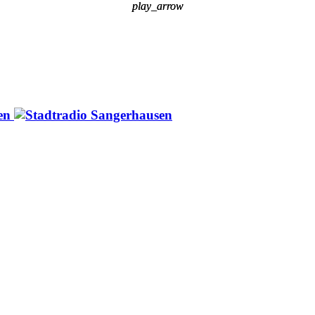
play_arrow
play_arrow