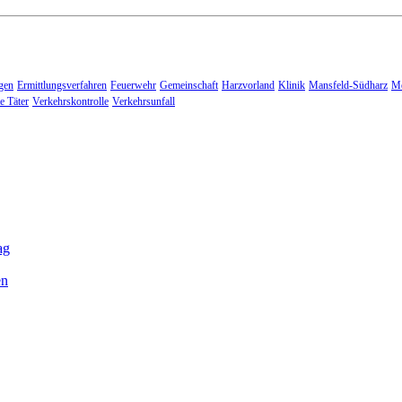
gen
Ermittlungsverfahren
Feuerwehr
Gemeinschaft
Harzvorland
Klinik
Mansfeld-Südharz
Me
e Täter
Verkehrskontrolle
Verkehrsunfall
ag
en