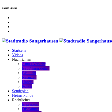
queue_music
Startseite
Videos
Nachrichten
Auto / Verkehr
Bau / Immobilien
Blaulicht
Finanzen
Handel
Politik
Sendeplan
Heimatkunde
Rechtliches
Impressum
Disclaimer