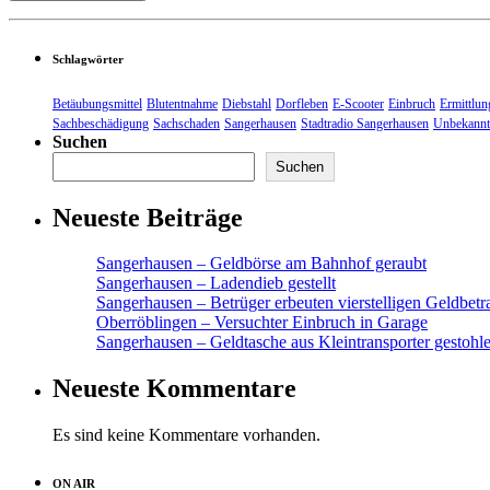
Schlagwörter
Betäubungsmittel
Blutentnahme
Diebstahl
Dorfleben
E-Scooter
Einbruch
Ermittlun
Sachbeschädigung
Sachschaden
Sangerhausen
Stadtradio Sangerhausen
Unbekannt
Suchen
Suchen
Neueste Beiträge
Sangerhausen – Geldbörse am Bahnhof geraubt
Sangerhausen – Ladendieb gestellt
Sangerhausen – Betrüger erbeuten vierstelligen Geldbetr
Oberröblingen – Versuchter Einbruch in Garage
Sangerhausen – Geldtasche aus Kleintransporter gestohl
Neueste Kommentare
Es sind keine Kommentare vorhanden.
ON AIR