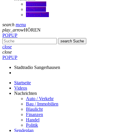
Impressum
Disclaimer
Datenschutz
search
menu
play_arrow
HÖREN
POPUP
search
Suche
close
close
POPUP
Stadtradio Sangerhausen
Startseite
Videos
Nachrichten
Auto / Verkehr
Bau / Immobilien
Blaulicht
Finanzen
Handel
Politik
Sendeplan