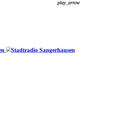
play_arrow
play_arrow