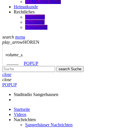
GEMA-freie Musik
Heimatkunde
Rechtliches
Impressum
Disclaimer
Datenschutz
search
menu
play_arrow
HÖREN
volume_up
POPUP
search
Suche
close
close
POPUP
Stadtradio Sangerhausen
Startseite
Videos
Nachrichten
Sangerhäuser Nachrichten