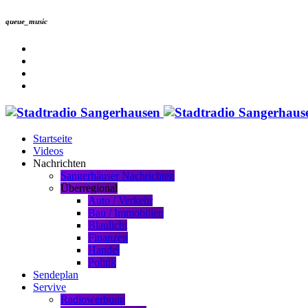
queue_music
Startseite
Videos
Nachrichten
Sangerhäuser Nachrichten
Überregional
Auto / Verkehr
Bau / Immobilien
Blaulicht
Finanzen
Handel
Politik
Sendeplan
Servive
Radiowerbung