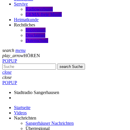
Servive
Radiowerbung
GEMA-freie Musik
Heimatkunde
Rechtliches
Impressum
Disclaimer
Datenschutz
search
menu
play_arrow
HÖREN
POPUP
search
Suche
close
close
POPUP
Stadtradio Sangerhausen
Startseite
Videos
Nachrichten
Sangerhäuser Nachrichten
Überregional