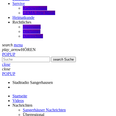
Servive
Radiowerbung
GEMA-freie Musik
Heimatkunde
Rechtliches
Impressum
Disclaimer
Datenschutz
search
menu
play_arrow
HÖREN
POPUP
search
Suche
close
close
POPUP
Stadtradio Sangerhausen
Startseite
Videos
Nachrichten
Sangerhäuser Nachrichten
Überregional