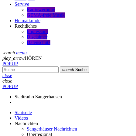
Servive
Radiowerbung
GEMA-freie Musik
Heimatkunde
Rechtliches
Impressum
Disclaimer
Datenschutz
search
menu
play_arrow
HÖREN
POPUP
search
Suche
close
close
POPUP
Stadtradio Sangerhausen
Startseite
Videos
Nachrichten
Sangerhäuser Nachrichten
Überregional