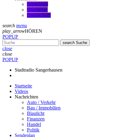
Impressum
Disclaimer
Datenschutz
search
menu
play_arrow
HÖREN
POPUP
search
Suche
close
close
POPUP
Stadtradio Sangerhausen
Startseite
Videos
Nachrichten
Auto / Verkehr
Bau / Immobilien
Blaulicht
Finanzen
Handel
Politik
Sendeplan