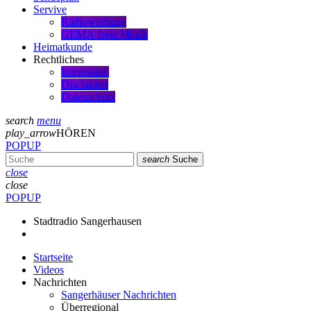
Servive
Radiowerbung
GEMA-freie Musik
Heimatkunde
Rechtliches
Impressum
Disclaimer
Datenschutz
search
menu
play_arrow
HÖREN
POPUP
search
Suche
close
close
POPUP
Stadtradio Sangerhausen
Startseite
Videos
Nachrichten
Sangerhäuser Nachrichten
Überregional