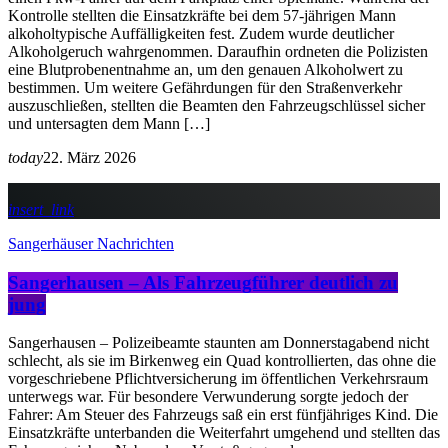
Kontrolle stellten die Einsatzkräfte bei dem 57-jährigen Mann
alkoholtypische Auffälligkeiten fest. Zudem wurde deutlicher
Alkoholgeruch wahrgenommen. Daraufhin ordneten die Polizisten
eine Blutprobenentnahme an, um den genauen Alkoholwert zu
bestimmen. Um weitere Gefährdungen für den Straßenverkehr
auszuschließen, stellten die Beamten den Fahrzeugschlüssel sicher
und untersagten dem Mann […]
today
22. März 2026
insert_link
Sangerhäuser Nachrichten
Sangerhausen – Als Fahrzeugführer deutlich zu
jung
Sangerhausen – Polizeibeamte staunten am Donnerstagabend nicht
schlecht, als sie im Birkenweg ein Quad kontrollierten, das ohne die
vorgeschriebene Pflichtversicherung im öffentlichen Verkehrsraum
unterwegs war. Für besondere Verwunderung sorgte jedoch der
Fahrer: Am Steuer des Fahrzeugs saß ein erst fünfjähriges Kind. Die
Einsatzkräfte unterbanden die Weiterfahrt umgehend und stellten das