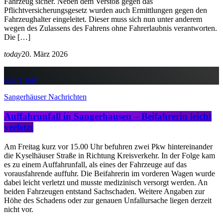
Fahrzeug sicher. Neben dem Verstoß gegen das
Pflichtversicherungsgesetz wurden auch Ermittlungen gegen den
Fahrzeughalter eingeleitet. Dieser muss sich nun unter anderem
wegen des Zulassens des Fahrens ohne Fahrerlaubnis verantworten.
Die […]
today
20. März 2026
insert_link
Sangerhäuser Nachrichten
Auffahrunfall in Sangerhausen – Beifahrerin leicht
verletzt
Am Freitag kurz vor 15.00 Uhr befuhren zwei Pkw hintereinander
die Kyselhäuser Straße in Richtung Kreisverkehr. In der Folge kam
es zu einem Auffahrunfall, als eines der Fahrzeuge auf das
vorausfahrende auffuhr. Die Beifahrerin im vorderen Wagen wurde
dabei leicht verletzt und musste medizinisch versorgt werden. An
beiden Fahrzeugen entstand Sachschaden. Weitere Angaben zur
Höhe des Schadens oder zur genauen Unfallursache liegen derzeit
nicht vor.