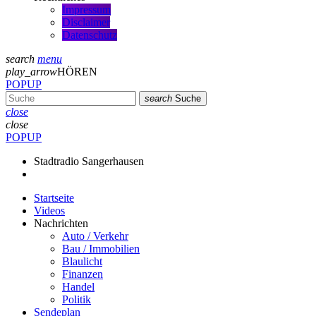
Impressum
Disclaimer
Datenschutz
search
menu
play_arrow
HÖREN
POPUP
search
Suche
close
close
POPUP
Stadtradio Sangerhausen
Startseite
Videos
Nachrichten
Auto / Verkehr
Bau / Immobilien
Blaulicht
Finanzen
Handel
Politik
Sendeplan