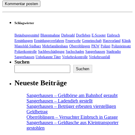
Schlagwörter
Betäubungsmittel
Blutentnahme
Diebstahl
Dorfleben
E-Scooter
Einbruch
Ermittlungen
Ermittlungsverfahren
Feuerwehr
Gemeinschaft
Harzvorland
Klinik
Mansfeld-Südharz
Mehrfamilienhaus
Oberröblingen
PKW
Polizei
Polizeieinsatz
Polizeikontrolle
Sachbeschädigung
Sachschaden
Sangerhausen
Stadtradio
Sangerhausen
Unbekannte Täter
Verkehrskontrolle
Verkehrsunfall
Suchen
Suchen
Neueste Beiträge
Sangerhausen – Geldbörse am Bahnhof geraubt
Sangerhausen – Ladendieb gestellt
Sangerhausen – Betrüger erbeuten vierstelligen
Geldbetrag
Oberröblingen – Versuchter Einbruch in Garage
Sangerhausen – Geldtasche aus Kleintransporter
gestohlen