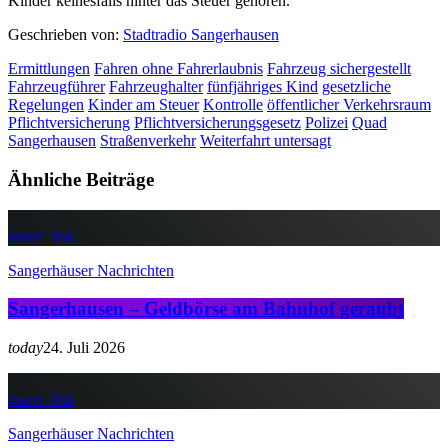
Kinder keinesfalls hinter das Steuer gehören.
Geschrieben von:
Stadtradio Sangerhausen
Ermittlungen
Fahren ohne Fahrerlaubnis
Fahrzeug sichergestellt
Fahrzeugführer
Fahrzeughalter
fünfjähriges Kind
gesetzliche
Regelungen
Kinder am Steuer
Kontrolle
öffentlicher Verkehrsraum
Pflichtversicherung
Pflichtversicherungsgesetz
Polizei
Quad
Sangerhausen
Straßenverkehr
Weiterfahrt untersagt
Ähnliche Beiträge
insert_link
Sangerhäuser Nachrichten
Sangerhausen – Geldbörse am Bahnhof geraubt
today
24. Juli 2026
insert_link
Sangerhäuser Nachrichten