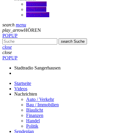
Impressum
Disclaimer
Datenschutz
search
menu
play_arrow
HÖREN
POPUP
search
Suche
close
close
POPUP
Stadtradio Sangerhausen
Startseite
Videos
Nachrichten
Auto / Verkehr
Bau / Immobilien
Blaulicht
Finanzen
Handel
Politik
Sendeplan