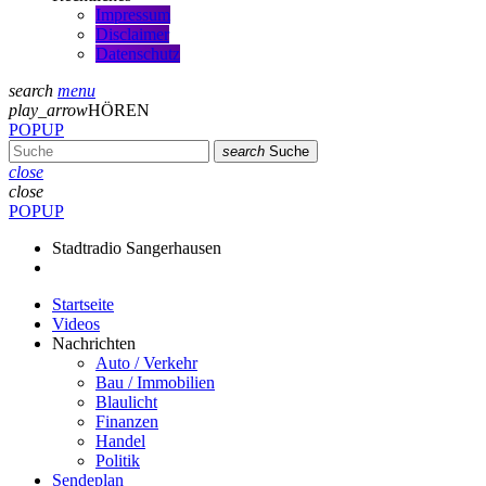
Impressum
Disclaimer
Datenschutz
search
menu
play_arrow
HÖREN
POPUP
search
Suche
close
close
POPUP
Stadtradio Sangerhausen
Startseite
Videos
Nachrichten
Auto / Verkehr
Bau / Immobilien
Blaulicht
Finanzen
Handel
Politik
Sendeplan