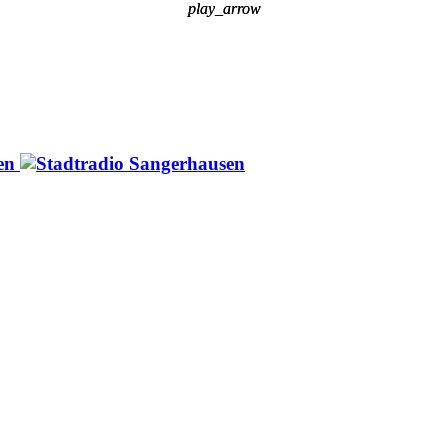
play_arrow
play_arrow