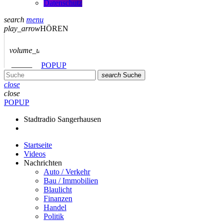
Datenschutz
search
menu
play_arrow
HÖREN
volume_up
POPUP
search
Suche
close
close
POPUP
Stadtradio Sangerhausen
Startseite
Videos
Nachrichten
Auto / Verkehr
Bau / Immobilien
Blaulicht
Finanzen
Handel
Politik