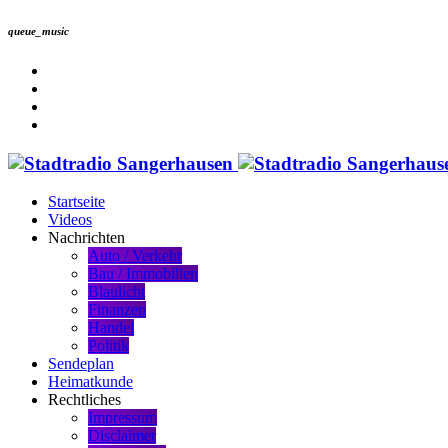
queue_music
Startseite
Videos
Nachrichten
Auto / Verkehr
Bau / Immobilien
Blaulicht
Finanzen
Handel
Politik
Sendeplan
Heimatkunde
Rechtliches
Impressum
Disclaimer