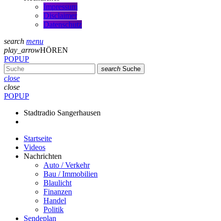
Impressum
Disclaimer
Datenschutz
search
menu
play_arrow
HÖREN
POPUP
search
Suche
close
close
POPUP
Stadtradio Sangerhausen
Startseite
Videos
Nachrichten
Auto / Verkehr
Bau / Immobilien
Blaulicht
Finanzen
Handel
Politik
Sendeplan