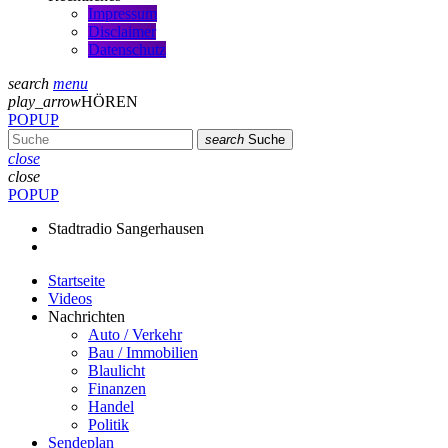
Impressum
Disclaimer
Datenschutz
search
menu
play_arrow
HÖREN
POPUP
search
Suche
close
close
POPUP
Stadtradio Sangerhausen
Startseite
Videos
Nachrichten
Auto / Verkehr
Bau / Immobilien
Blaulicht
Finanzen
Handel
Politik
Sendeplan