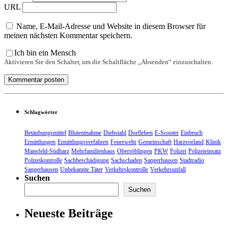
URL
Name, E-Mail-Adresse und Website in diesem Browser für
meinen nächsten Kommentar speichern.
Ich bin ein Mensch
Aktivieren Sie den Schalter, um die Schaltfläche „Absenden“ einzuschalten.
Schlagwörter
Betäubungsmittel
Blutentnahme
Diebstahl
Dorfleben
E-Scooter
Einbruch
Ermittlungen
Ermittlungsverfahren
Feuerwehr
Gemeinschaft
Harzvorland
Klinik
Mansfeld-Südharz
Mehrfamilienhaus
Oberröblingen
PKW
Polizei
Polizeieinsatz
Polizeikontrolle
Sachbeschädigung
Sachschaden
Sangerhausen
Stadtradio
Sangerhausen
Unbekannte Täter
Verkehrskontrolle
Verkehrsunfall
Suchen
Suchen
Neueste Beiträge