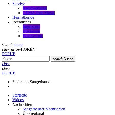
Servive
Radiowerbung
GEMA-freie Musik
Heimatkunde
Rechtliches
Impressum
Disclaimer
Datenschutz
search
menu
play_arrow
HÖREN
POPUP
search
Suche
close
close
POPUP
Stadtradio Sangerhausen
Startseite
Videos
Nachrichten
Sangerhäuser Nachrichten
Überregional