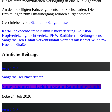
zur weiteren medizinischen Versorgung in eine Klinik gebracht.
An den beteiligten Fahrzeugen entstand Sachschaden. Die
Ermittlungen zum Unfallhergang wurden aufgenommen.
Geschrieben von:
Stadtradio Sangerhausen
Karl-Liebknecht-Straße
Klinik
Knieverletzung
Kollision
Kopfverletzung
leicht verletzt
PKW
Radfahrerin
Rettungsdienst
Sangerhausen
Unfall
Verkehrsunfall
Vorfahrt missachtet
Wilhelm-
Koenen-Straße
Ähnliche Beiträge
insert_link
Sangerhäuser Nachrichten
Sangerhausen – Geldbörse am Bahnhof geraubt
today
24. Juli 2026
insert_link