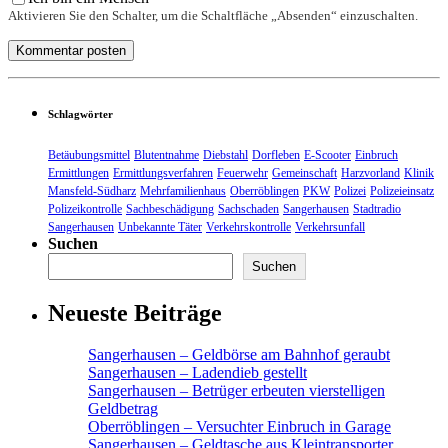
Aktivieren Sie den Schalter, um die Schaltfläche „Absenden“ einzuschalten.
Schlagwörter
Betäubungsmittel
Blutentnahme
Diebstahl
Dorfleben
E-Scooter
Einbruch
Ermittlungen
Ermittlungsverfahren
Feuerwehr
Gemeinschaft
Harzvorland
Klinik
Mansfeld-Südharz
Mehrfamilienhaus
Oberröblingen
PKW
Polizei
Polizeieinsatz
Polizeikontrolle
Sachbeschädigung
Sachschaden
Sangerhausen
Stadtradio
Sangerhausen
Unbekannte Täter
Verkehrskontrolle
Verkehrsunfall
Suchen
Suchen
Neueste Beiträge
Sangerhausen – Geldbörse am Bahnhof geraubt
Sangerhausen – Ladendieb gestellt
Sangerhausen – Betrüger erbeuten vierstelligen
Geldbetrag
Oberröblingen – Versuchter Einbruch in Garage
Sangerhausen – Geldtasche aus Kleintransporter