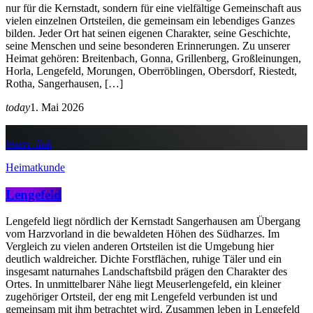
nur für die Kernstadt, sondern für eine vielfältige Gemeinschaft aus
vielen einzelnen Ortsteilen, die gemeinsam ein lebendiges Ganzes
bilden. Jeder Ort hat seinen eigenen Charakter, seine Geschichte,
seine Menschen und seine besonderen Erinnerungen. Zu unserer
Heimat gehören: Breitenbach, Gonna, Grillenberg, Großleinungen,
Horla, Lengefeld, Morungen, Oberröblingen, Obersdorf, Riestedt,
Rotha, Sangerhausen, […]
today
1. Mai 2026
insert_link
Heimatkunde
Lengefeld
Lengefeld liegt nördlich der Kernstadt Sangerhausen am Übergang
vom Harzvorland in die bewaldeten Höhen des Südharzes. Im
Vergleich zu vielen anderen Ortsteilen ist die Umgebung hier
deutlich waldreicher. Dichte Forstflächen, ruhige Täler und ein
insgesamt naturnahes Landschaftsbild prägen den Charakter des
Ortes. In unmittelbarer Nähe liegt Meuserlengefeld, ein kleiner
zugehöriger Ortsteil, der eng mit Lengefeld verbunden ist und
gemeinsam mit ihm betrachtet wird. Zusammen leben in Lengefeld