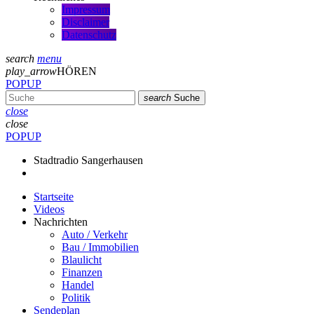
Impressum
Disclaimer
Datenschutz
search
menu
play_arrow
HÖREN
POPUP
search
Suche
close
close
POPUP
Stadtradio Sangerhausen
Startseite
Videos
Nachrichten
Auto / Verkehr
Bau / Immobilien
Blaulicht
Finanzen
Handel
Politik
Sendeplan