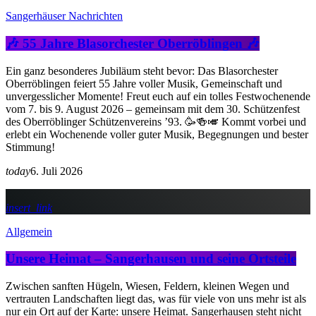
Sangerhäuser Nachrichten
🎶 55 Jahre Blasorchester Oberröblingen 🎶
Ein ganz besonderes Jubiläum steht bevor: Das Blasorchester
Oberröblingen feiert 55 Jahre voller Musik, Gemeinschaft und
unvergesslicher Momente! Freut euch auf ein tolles Festwochenende
vom 7. bis 9. August 2026 – gemeinsam mit dem 30. Schützenfest
des Oberröblinger Schützenvereins ’93. 🥳🍻🎺 Kommt vorbei und
erlebt ein Wochenende voller guter Musik, Begegnungen und bester
Stimmung!
today
6. Juli 2026
insert_link
Allgemein
Unsere Heimat – Sangerhausen und seine Ortsteile
Zwischen sanften Hügeln, Wiesen, Feldern, kleinen Wegen und
vertrauten Landschaften liegt das, was für viele von uns mehr ist als
nur ein Ort auf der Karte: unsere Heimat. Sangerhausen steht nicht