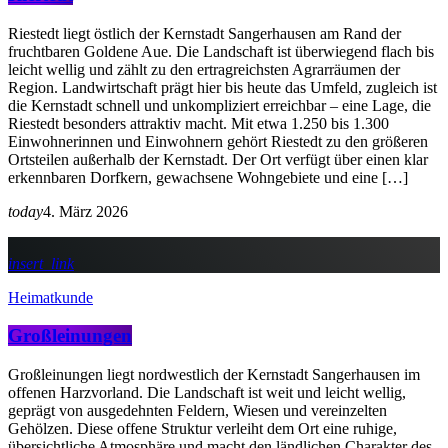
Riestedt liegt östlich der Kernstadt Sangerhausen am Rand der
fruchtbaren Goldene Aue. Die Landschaft ist überwiegend flach bis
leicht wellig und zählt zu den ertragreichsten Agrarräumen der
Region. Landwirtschaft prägt hier bis heute das Umfeld, zugleich ist
die Kernstadt schnell und unkompliziert erreichbar – eine Lage, die
Riestedt besonders attraktiv macht. Mit etwa 1.250 bis 1.300
Einwohnerinnen und Einwohnern gehört Riestedt zu den größeren
Ortsteilen außerhalb der Kernstadt. Der Ort verfügt über einen klar
erkennbaren Dorfkern, gewachsene Wohngebiete und eine […]
today
4. März 2026
insert_link
Heimatkunde
Großleinungen
Großleinungen liegt nordwestlich der Kernstadt Sangerhausen im
offenen Harzvorland. Die Landschaft ist weit und leicht wellig,
geprägt von ausgedehnten Feldern, Wiesen und vereinzelten
Gehölzen. Diese offene Struktur verleiht dem Ort eine ruhige,
übersichtliche Atmosphäre und macht den ländlichen Charakter des