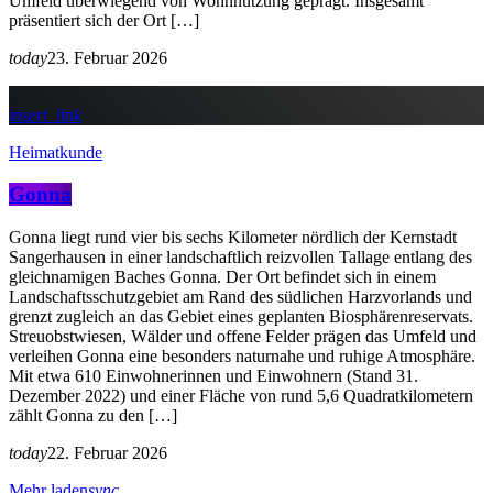
Umfeld überwiegend von Wohnnutzung geprägt. Insgesamt
präsentiert sich der Ort […]
today
23. Februar 2026
insert_link
Heimatkunde
Gonna
Gonna liegt rund vier bis sechs Kilometer nördlich der Kernstadt
Sangerhausen in einer landschaftlich reizvollen Tallage entlang des
gleichnamigen Baches Gonna. Der Ort befindet sich in einem
Landschaftsschutzgebiet am Rand des südlichen Harzvorlands und
grenzt zugleich an das Gebiet eines geplanten Biosphärenreservats.
Streuobstwiesen, Wälder und offene Felder prägen das Umfeld und
verleihen Gonna eine besonders naturnahe und ruhige Atmosphäre.
Mit etwa 610 Einwohnerinnen und Einwohnern (Stand 31.
Dezember 2022) und einer Fläche von rund 5,6 Quadratkilometern
zählt Gonna zu den […]
today
22. Februar 2026
Mehr laden
sync